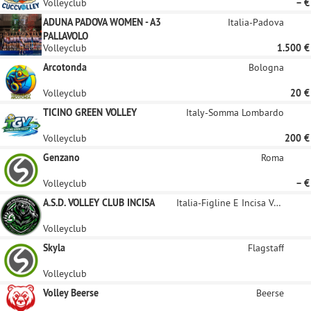
Volleyclub
– €
ADUNA PADOVA WOMEN - A3
Italia-Padova
PALLAVOLO
Volleyclub
1.500 €
Arcotonda
Bologna
Volleyclub
20 €
TICINO GREEN VOLLEY
Italy-Somma Lombardo
Volleyclub
200 €
Genzano
Roma
Volleyclub
– €
A.S.D. VOLLEY CLUB INCISA
Italia-Figline E Incisa Valdarno
Volleyclub
Skyla
Flagstaff
Volleyclub
Volley Beerse
Beerse