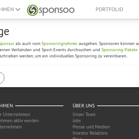
EHMEN
PORTFOLIO
ge
Sponsor
als auch vom
Sponsoringnehmer
ausgehen. Sponsoren können a
Vereinen Verbänden und Sport-Events durchsuchen und
Sponsoring-Pakete
hrieben werden, um ein individuelles Sponsoring zu vereinbaren.
EHMEN
ÜBER UNS
ür Unternehmen
Unser Team
ehmen aktiv werden
Jobs
nternehmen
Presse und Medien
Investor Relations