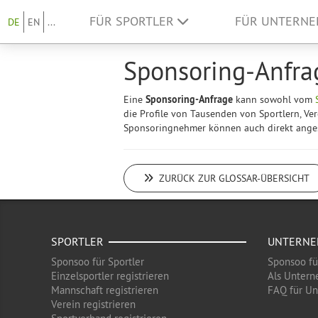
FÜR SPORTLER
FÜR UNTERN
DE
EN
...
Sponsoring-Anfra
Eine
Sponsoring-Anfrage
kann sowohl vom
die Profile von Tausenden von Sportlern, 
Sponsoringnehmer können auch direkt angesc
ZURÜCK ZUR GLOSSAR-ÜBERSICHT
SPORTLER
UNTERN
Sponsoo für Sportler
Sponsoo f
Einzelsportler registrieren
Als Untern
Mannschaft registrieren
FAQ für U
Verein registrieren