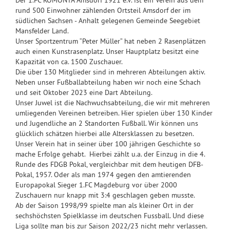
Der 1.FC ROMONTA Amsdorf 1921 e.V. ist ein Verein aus dem
rund 500 Einwohner zählenden Ortsteil Amsdorf der im
südlichen Sachsen - Anhalt gelegenen Gemeinde Seegebiet
Mansfelder Land.
Unser Sportzentrum “Peter Müller” hat neben 2 Rasenplätzen
auch einen Kunstrasenplatz. Unser Hauptplatz besitzt eine
Kapazität von ca. 1500 Zuschauer.
Die über 130 Mitglieder sind in mehreren Abteilungen aktiv.
Neben unser Fußballabteilung haben wir noch eine Schach
und seit Oktober 2023 eine Dart Abteilung.
Unser Juwel ist die Nachwuchsabteilung, die wir mit mehreren
umliegenden Vereinen betreiben. Hier spielen über 130 Kinder
und Jugendliche an 2 Standorten Fußball. Wir können uns
glücklich schätzen hierbei alle Altersklassen zu besetzen.
Unser Verein hat in seiner über 100 jährigen Geschichte so
mache Erfolge gehabt. Hierbei zählt u.a. der Einzug in die 4.
Runde des FDGB Pokal, vergleichbar mit dem heutigen DFB-
Pokal, 1957. Oder als man 1974 gegen den amtierenden
Europapokal Sieger 1.FC Magdeburg vor über 2000
Zuschauern nur knapp mit 3:4 geschlagen geben musste.
Ab der Saison 1998/99 spielte man als kleiner Ort in der
sechshöchsten Spielklasse im deutschen Fussball. Und diese
Liga sollte man bis zur Saison 2022/23 nicht mehr verlassen.