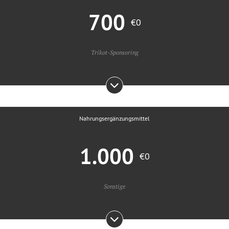
700
€0
Trikot-Sponsoring
Nahrungsergänzungsmittel
1.000
€0
Sonstige