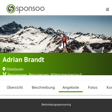
Adrian Brandt
Illertissen
Bergrennen
,
Bergsteigen
,
Mittelstreckenlauf
...
Übersicht
Beschreibung
Angebote
Fotos
Ko
Bekleidungssponsoring