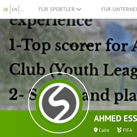
FÜR SPORTLER
FÜR UNTERN
DE
EN
...
AHMED ES
Cairo
FIFA