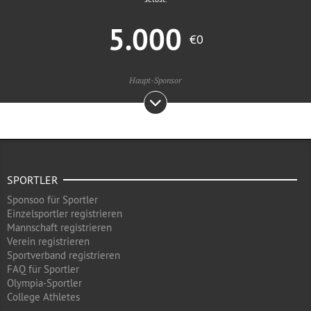
5.000
€0
Haupt-Sponsor
SPORTLER
Sponsoo für Sportler
Einzelsportler registrieren
Mannschaft registrieren
Verein registrieren
Sportverband registrieren
FAQ für Sportler
Olympia-Sportler
College Athletes