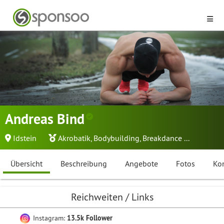
Andreas Bind
Idstein
Akrobatik
,
Bodybuilding
,
Breakdance
...
Übersicht
Beschreibung
Angebote
Fotos
Ko
Reichweiten / Links
Instagram:
13.5k Follower