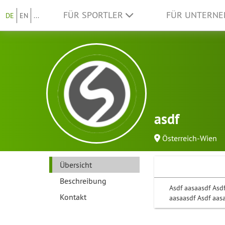
FÜR SPORTLER
FÜR UNTERN
DE
EN
...
asdf
Österreich-Wien
Übersicht
Beschreibung
Asdf aasaasdf Asdf
Kontakt
aasaasdf Asdf aas