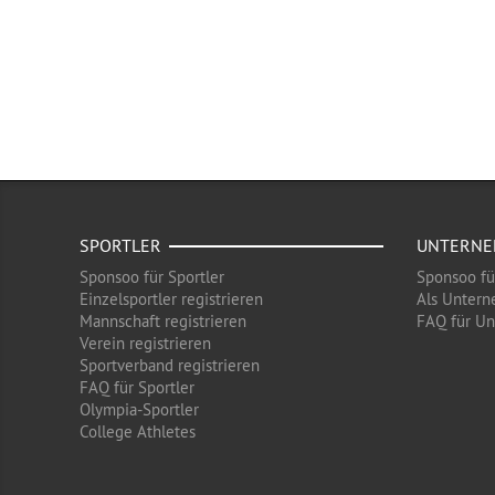
SPORTLER
UNTERN
Sponsoo für Sportler
Sponsoo f
Einzelsportler registrieren
Als Untern
Mannschaft registrieren
FAQ für U
Verein registrieren
Sportverband registrieren
FAQ für Sportler
Olympia-Sportler
College Athletes