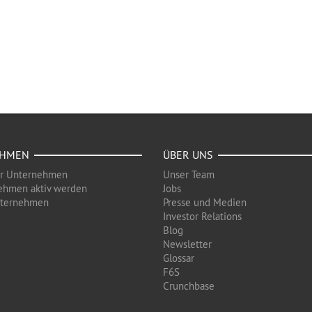
EHMEN
ÜBER UNS
ür Unternehmen
Unser Team
ehmen aktiv werden
Jobs
nternehmen
Presse und Medien
Investor Relations
Blog
Newsletter
Glossar
F6S
Crunchbase