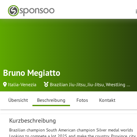
Bruno Megiatto
Italia-Venezia
Brazilian Jiu-Jitsu
,
Jiu-Jitsu
,
Wrestling
...
Übersicht
Beschreibung
Fotos
Kontakt
Kurzbeschreibung
Brazilian champion South American champion Silver medal worlds
Looking to compete a lot 2025 and make the country, Province, city