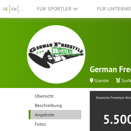
FÜR SPORTLER
FÜR UNTERN
DE
EN
...
German Free
Grande
Surf
Übersicht
Deutsche Freestyle Win
Beschreibung
5.50
Angebote
Fotos