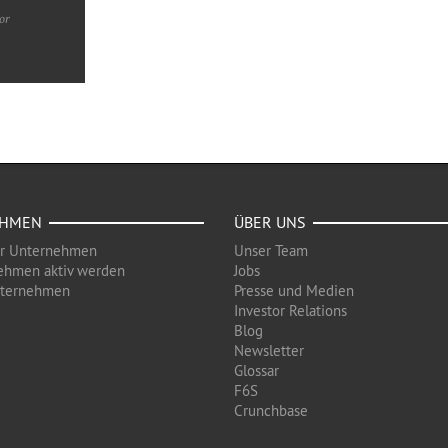
or
EHMEN
ÜBER UNS
ür Unternehmen
Unser Team
ehmen aktiv werden
Jobs
nternehmen
Presse und Medien
Investor Relations
Blog
Newsletter
Glossar
F6S
Crunchbase