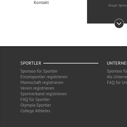
Kontakt
Haupt-Spons
SPORTLER
UNTERN
Sponsoo für Sportler
Sponsoo f
Einzelsportler registrieren
Als Untern
Mannschaft registrieren
FAQ für U
Verein registrieren
Sportverband registrieren
FAQ für Sportler
Olympia-Sportler
College Athletes