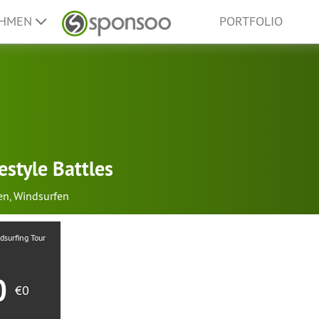
EHMEN
PORTFOLIO
style Battles
en
,
Windsurfen
dsurfing Tour
0
€0