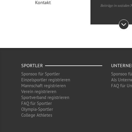
Kontakt
Beiträge in sozialen
SPORTLER
UNTERN
Sponsoo für Sportler
Sponsoo f
Einzelsportler registrieren
Als Untern
Mannschaft registrieren
FAQ für U
Verein registrieren
Sportverband registrieren
FAQ für Sportler
Olympia-Sportler
College Athletes