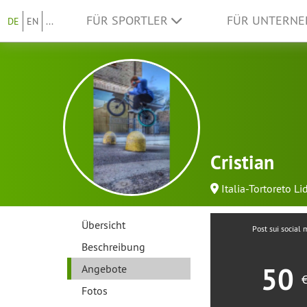
FÜR SPORTLER
FÜR UNTERN
DE
EN
...
Cristian
Italia-Tortoreto Li
Übersicht
Post sui social 
Beschreibung
50
Angebote
Fotos