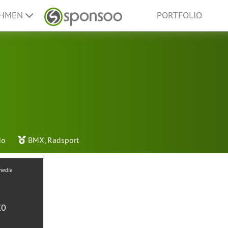
EHMEN
PORTFOLIO
do
BMX
,
Radsport
media
€0