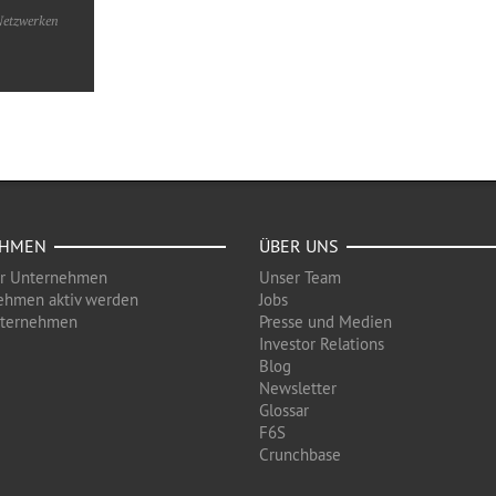
 Netzwerken
EHMEN
ÜBER UNS
ür Unternehmen
Unser Team
ehmen aktiv werden
Jobs
nternehmen
Presse und Medien
Investor Relations
Blog
Newsletter
Glossar
F6S
Crunchbase