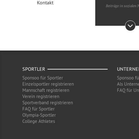
Kontakt
Beiträge in sozialen
SPORTLER
UNTERN
Sponsoo für Sportler
Sponsoo f
Einzelsportler registrieren
Als Untern
Mannschaft registrieren
FAQ für U
Verein registrieren
Sportverband registrieren
FAQ für Sportler
Olympia-Sportler
College Athletes