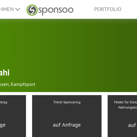
EHMEN
PORTFOLIO
ahi
oxen
,
Kampfsport
itrag
Trikot-Sponsoring
Model für Klei
Nahrungserg
age
auf Anfrage
auf