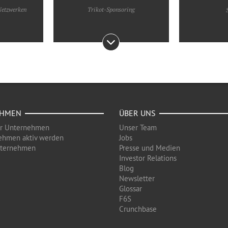
 Netzwerken
Trikot-Sponsoring
EHMEN
ÜBER UNS
ür Unternehmen
Unser Team
ehmen aktiv werden
Jobs
nternehmen
Presse und Medien
Investor Relations
Blog
Newsletter
Glossar
F6S
Crunchbase