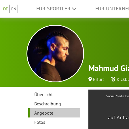
FÜR SPORTLER
FÜR UNTERN
DE
EN
...
Mahmud Gi
Erfurt
Kickb
Übersicht
Social Media Be
Beschreibung
Angebote
auf Anfr
Fotos