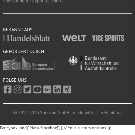
Sponsoring für eSport (E-Sport)
BEKANNT AUS
GEFÖRDERT DURCH
FOLGE UNS
© 2014-2026 Sponsoo GmbH | made with ♡ in Hamburg
Fancybox.bind("[data-fancybox]", { // Your custom options });