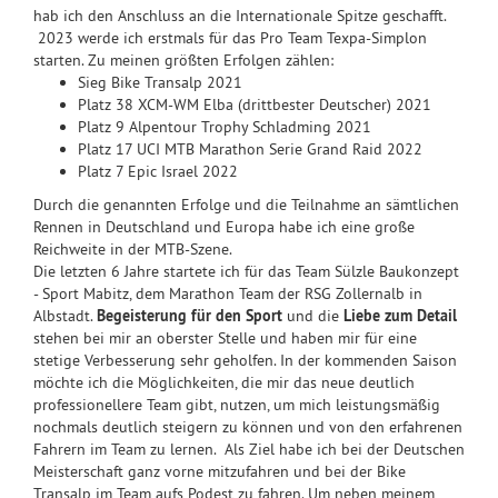
hab ich den Anschluss an die Internationale Spitze geschafft.
2023 werde ich erstmals für das Pro Team Texpa-Simplon
starten. Zu meinen größten Erfolgen zählen:
Sieg Bike Transalp 2021
Platz 38 XCM-WM Elba (drittbester Deutscher) 2021
Platz 9 Alpentour Trophy Schladming 2021
Platz 17 UCI MTB Marathon Serie Grand Raid 2022
Platz 7 Epic Israel 2022
Durch die genannten Erfolge und die Teilnahme an sämtlichen
Rennen in Deutschland und Europa habe ich eine große
Reichweite in der MTB-Szene.
Die letzten 6 Jahre startete ich für das Team Sülzle Baukonzept
- Sport Mabitz, dem Marathon Team der RSG Zollernalb in
Albstadt.
Begeisterung für den Sport
und die
Liebe zum Detail
stehen bei mir an oberster Stelle und haben mir für eine
stetige Verbesserung sehr geholfen. In der kommenden Saison
möchte ich die Möglichkeiten, die mir das neue deutlich
professionellere Team gibt, nutzen, um mich leistungsmäßig
nochmals deutlich steigern zu können und von den erfahrenen
Fahrern im Team zu lernen. Als Ziel habe ich bei der Deutschen
Meisterschaft ganz vorne mitzufahren und bei der Bike
Transalp im Team aufs Podest zu fahren. Um neben meinem