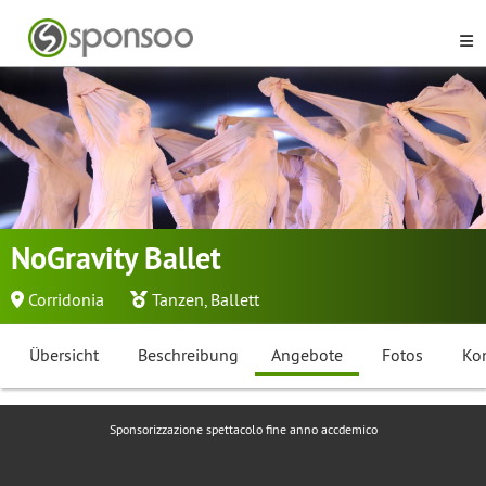
NoGravity Ballet
Corridonia
Tanzen
,
Ballett
Übersicht
Beschreibung
Angebote
Fotos
Ko
Sponsorizzazione spettacolo fine anno accdemico