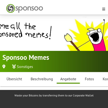
Sponsoo Memes
Sonstiges
Übersicht
Beschreibung
Angebote
Fotos
Ko
Waste your Bitcoins by transferring them to our Corporate Wallet