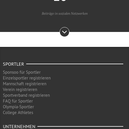
Beiträge in sozialen Netzwerken
SPORTLER
Sponsoo für Sportler
Einzelsportler registrieren
Mannschaft registrieren
Verein registrieren
Sportverband registrieren
FAQ für Sportler
Olympia-Sportler
College Athletes
UNTERNEHMEN