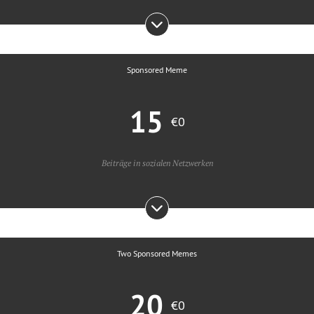
Sponsored Meme
15
€0
Beiträge in sozialen Netzwerken
Two Sponsored Memes
20
€0