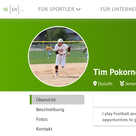
FÜR SPORTLER
FÜR UNTERN
DE
EN
...
Tim Pokorn
Duluth
Amer
Übersicht
Beschreibung
I play Football an
Fotos
opportunities to 
Kontakt