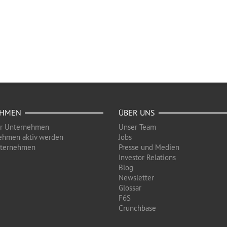
EHMEN
ÜBER UNS
ür Unternehmen
Unser Team
ehmen aktiv werden
Jobs
nternehmen
Presse und Medien
Investor Relations
Blog
Newsletter
Glossar
F6S
Crunchbase