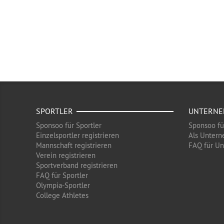
SPORTLER
UNTERN
Sponsoo für Sportler
Sponsoo f
Einzelsportler registrieren
Als Untern
Mannschaft registrieren
FAQ für U
Verein registrieren
Sportverband registrieren
FAQ für Sportler
Olympia-Sportler
College Athletes