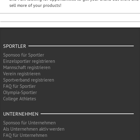
sell more of your products!
SPORTLER
Sponsoo für Sportler
Einzelsportler registrieren
Mannschaft registrieren
Verein registrieren
Sportverband registrieren
FAQ für Sportler
Olympia-Sportler
College Athletes
UNTERNEHMEN
Sponsoo für Unternehmen
Als Unternehmen aktiv werden
FAQ für Unternehmen