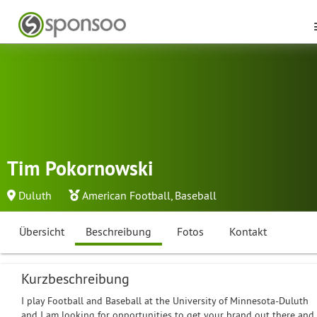
Tim Pokornowski
Duluth
American Football
,
Baseball
Übersicht
Beschreibung
Fotos
Kontakt
Kurzbeschreibung
I play Football and Baseball at the University of Minnesota-Duluth
and I am looking for opportunities to get your brand out there and