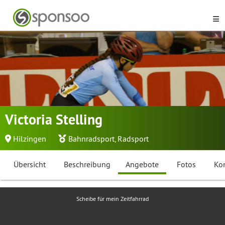
Victoria Stelling
Hilzingen
Bahnradsport
,
Radsport
Übersicht
Beschreibung
Angebote
Fotos
Ko
Scheibe für mein Zeitfahrrad