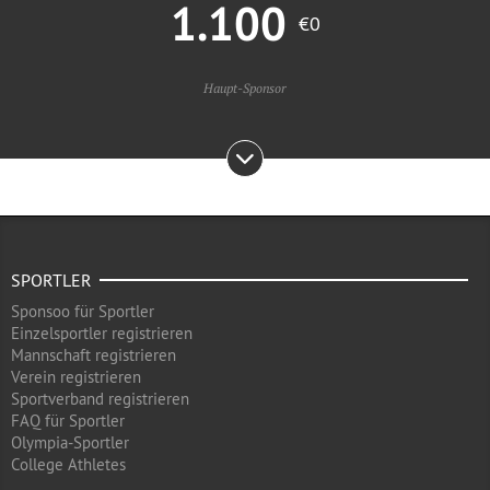
1.100
€0
Haupt-Sponsor
SPORTLER
Sponsoo für Sportler
Einzelsportler registrieren
Mannschaft registrieren
Verein registrieren
Sportverband registrieren
FAQ für Sportler
Olympia-Sportler
College Athletes