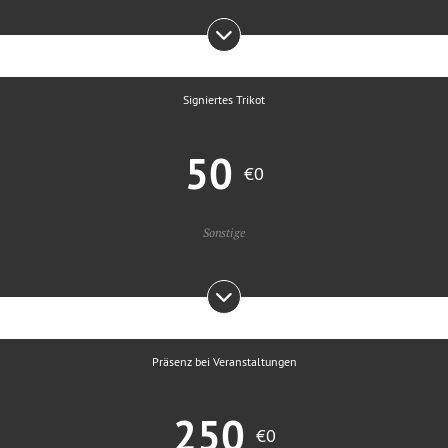
Signiertes Trikot
50
€0
Sonstige
Präsenz bei Veranstaltungen
250
€0