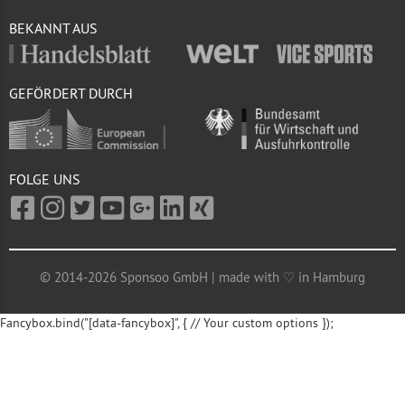
BEKANNT AUS
GEFÖRDERT DURCH
FOLGE UNS
© 2014-2026 Sponsoo GmbH | made with ♡ in Hamburg
Fancybox.bind("[data-fancybox]", { // Your custom options });