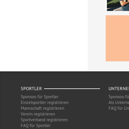
SPORTLER
UNTERN
Sponsoo für Sportler
Sponsoo f
Einzelsportler registrieren
Als Untern
Mannschaft registrieren
FAQ für U
Verein registrieren
Sportverband registrieren
FAQ für Sportler