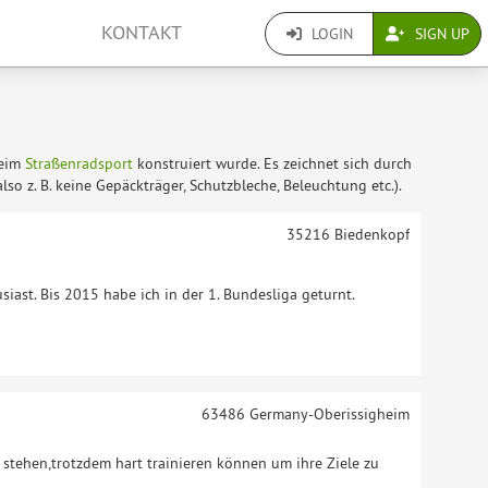
KONTAKT
LOGIN
SIGN UP
eim
Straßenradsport
konstruiert wurde. Es zeichnet sich durch
so z. B. keine Gepäckträger, Schutzbleche, Beleuchtung etc.).
35216
Biedenkopf
siast. Bis 2015 habe ich in der 1. Bundesliga geturnt.
63486
Germany-Oberissigheim
n stehen,trotzdem hart trainieren können um ihre Ziele zu