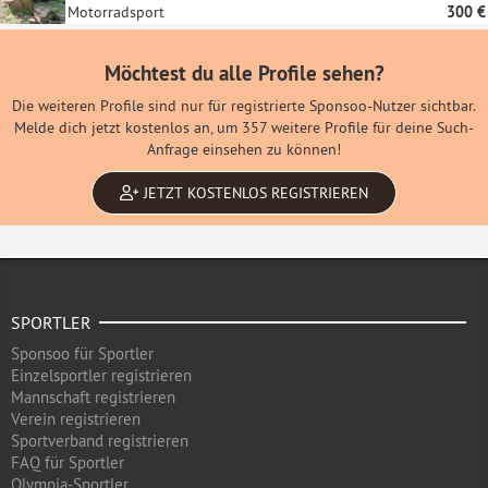
Motorradsport
300 €
Möchtest du alle Profile sehen?
Die weiteren Profile sind nur für registrierte Sponsoo-Nutzer sichtbar.
Melde dich jetzt kostenlos an, um 357 weitere Profile für deine Such-
Anfrage einsehen zu können!
JETZT KOSTENLOS REGISTRIEREN
SPORTLER
Sponsoo für Sportler
Einzelsportler registrieren
Mannschaft registrieren
Verein registrieren
Sportverband registrieren
FAQ für Sportler
Olympia-Sportler