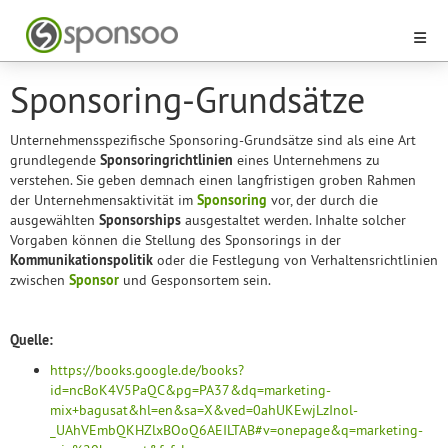
Sponsoring-Grundsätze
Unternehmensspezifische Sponsoring-Grundsätze sind als eine Art
grundlegende
Sponsoringrichtlinien
eines Unternehmens zu
verstehen. Sie geben demnach einen langfristigen groben Rahmen
der Unternehmensaktivität im
Sponsoring
vor, der durch die
ausgewählten
Sponsorships
ausgestaltet werden. Inhalte solcher
Vorgaben können die Stellung des Sponsorings in der
Kommunikationspolitik
oder die Festlegung von Verhaltensrichtlinien
zwischen
Sponsor
und Gesponsortem sein.
Quelle:
https://books.google.de/books?
id=ncBoK4V5PaQC&pg=PA37&dq=marketing-
mix+bagusat&hl=en&sa=X&ved=0ahUKEwjLzInol-
_UAhVEmbQKHZlxBOoQ6AEILTAB#v=onepage&q=marketing-