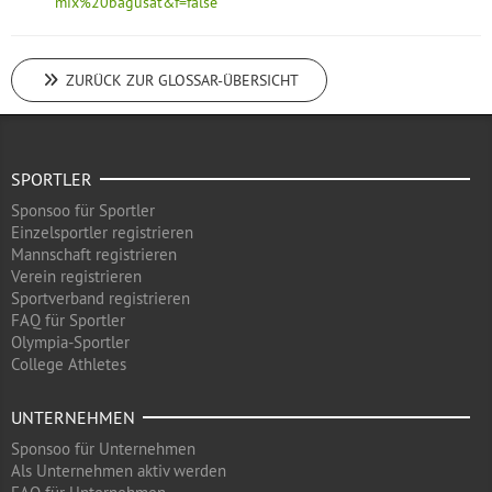
mix%20bagusat&f=false
ZURÜCK ZUR GLOSSAR-ÜBERSICHT
SPORTLER
Sponsoo für Sportler
Einzelsportler registrieren
Mannschaft registrieren
Verein registrieren
Sportverband registrieren
FAQ für Sportler
Olympia-Sportler
College Athletes
UNTERNEHMEN
Sponsoo für Unternehmen
Als Unternehmen aktiv werden