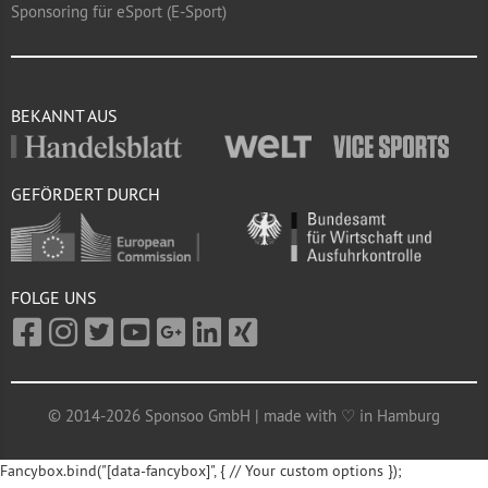
Sponsoring für eSport (E-Sport)
BEKANNT AUS
GEFÖRDERT DURCH
FOLGE UNS
© 2014-2026 Sponsoo GmbH | made with ♡ in Hamburg
Fancybox.bind("[data-fancybox]", { // Your custom options });