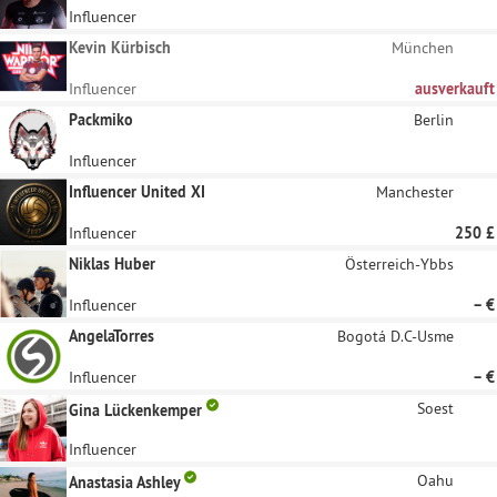
Influencer
Kevin Kürbisch
München
Influencer
ausverkauft
Packmiko
Berlin
Influencer
Influencer United XI
Manchester
Influencer
250 £
Niklas Huber
Österreich-Ybbs
Influencer
– €
AngelaTorres
Bogotá D.C-Usme
Influencer
– €
Soest
Gina Lückenkemper
Influencer
Oahu
Anastasia Ashley